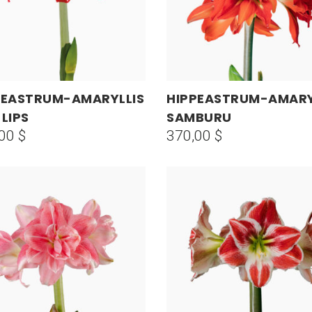
PEASTRUM-AMARYLLIS
HIPPEASTRUM-AMARY
AÑADIR AL CARRITO
AÑADIR AL CARRITO
LIPS
SAMBURU
,00
$
370,00
$