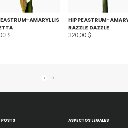
PEASTRUM-AMARYLLIS
HIPPEASTRUM-AMARY
AÑADIR AL CARRITO
AÑADIR AL CARRITO
ETTA
RAZZLE DAZZLE
,00
$
320,00
$
1
2
 POSTS
ASPECTOS LEGALES