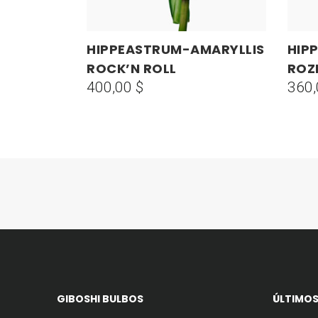
HIPPEASTRUM-AMARYLLIS
HIP
AÑADIR AL CARRITO
ROCK’N ROLL
ROZ
400,00
$
360
GIBOSHI BULBOS
ÚLTIMOS