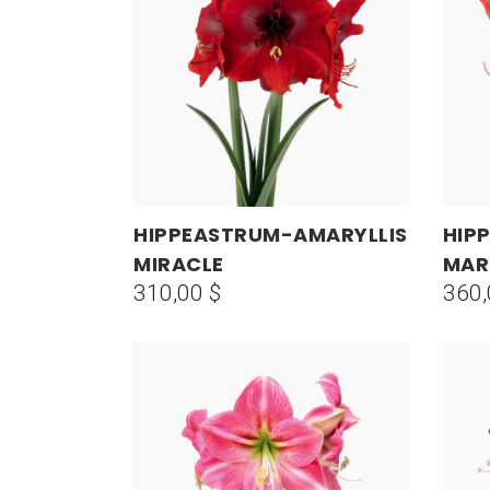
ÚLTIMOS
HIPPEASTRUM-AMARYLLIS
HIP
AÑADIR AL CARRITO
MIRACLE
MAR
310,00
$
360