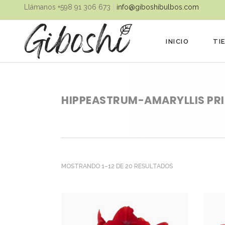
|
Llámanos ‪+598 91 306 673‬
info@giboshibulbos.com
INICIO
TI
HIPPEASTRUM-AMARYLLIS PR
ORDENADO
MOSTRANDO 1–12 DE 20 RESULTADOS
POR
LOS