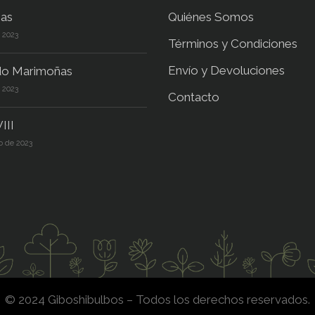
as
Quiénes Somos
e 2023
Términos y Condiciones
Envío y Devoluciones
do Marimoñas
e 2023
Contacto
III
o de 2023
© 2024 Giboshibulbos – Todos los derechos reservados.