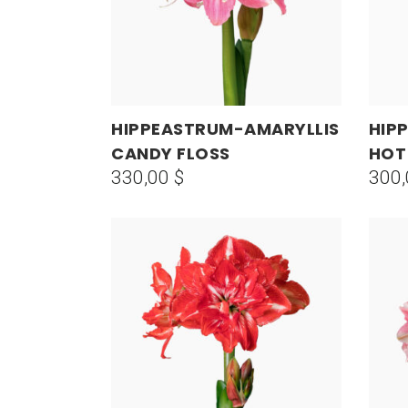
HIPPEASTRUM-AMARYLLIS
HIP
AÑADIR AL CARRITO
CANDY FLOSS
HOT 
330,00
$
300