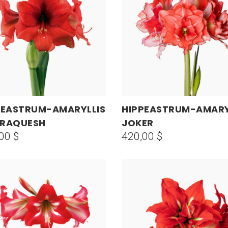
PEASTRUM-AMARYLLIS
HIPPEASTRUM-AMARY
AÑADIR AL CARRITO
AÑADIR AL CARRITO
RAQUESH
JOKER
,00
$
420,00
$