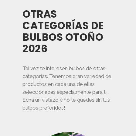
pueden
OTRAS
elegir
en
CATEGORÍAS DE
la
BULBOS OTOÑO
página
de
2026
producto
Tal vez te interesen bulbos de otras
categorías. Tenemos gran variedad de
productos en cada una de ellas
seleccionadas especialmente para ti.
Echa un vistazo y no te quedes sin tus
bulbos preferidos!