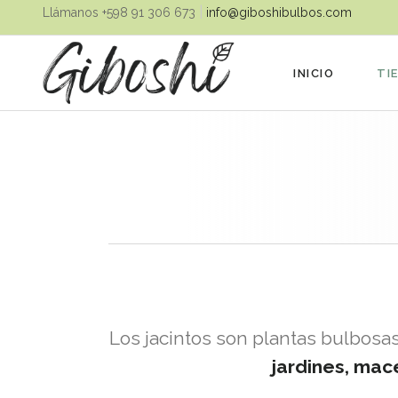
|
Llámanos ‪+598 91 306 673‬
info@giboshibulbos.com
INICIO
TI
Los jacintos son plantas bulbosa
jardines, mace