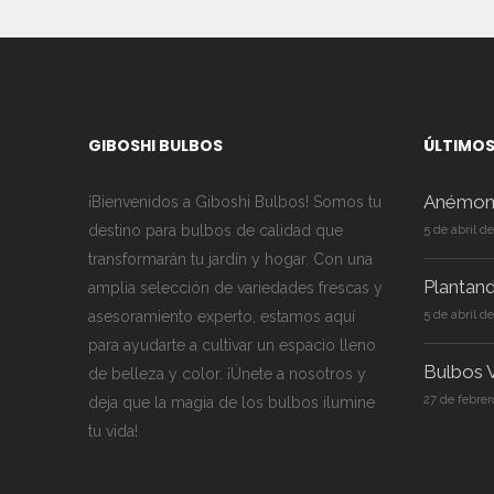
GIBOSHI BULBOS
ÚLTIMOS
Anémon
¡Bienvenidos a Giboshi Bulbos! Somos tu
destino para bulbos de calidad que
5 de abril d
transformarán tu jardín y hogar. Con una
Plantan
amplia selección de variedades frescas y
asesoramiento experto, estamos aquí
5 de abril d
para ayudarte a cultivar un espacio lleno
Bulbos V
de belleza y color. ¡Únete a nosotros y
27 de febrer
deja que la magia de los bulbos ilumine
tu vida!