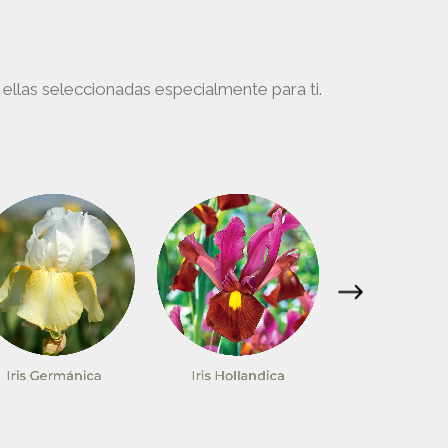
en
la
página
ellas seleccionadas especialmente para ti.
de
producto