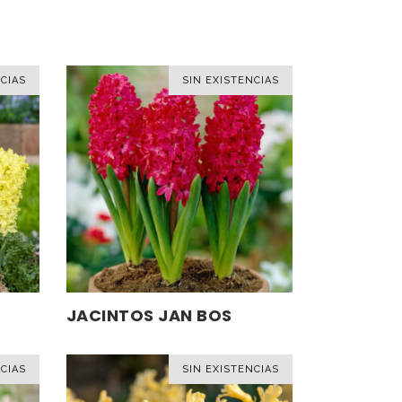
CIAS
SIN EXISTENCIAS
Este
JACINTOS JAN BOS
SELECCIONAR OPCIONES
producto
tiene
CIAS
SIN EXISTENCIAS
múltiples
variantes.