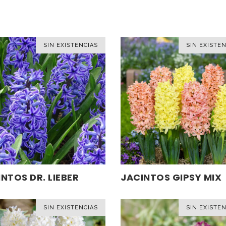
SIN EXISTENCIAS
SIN EXISTEN
Este
NTOS DR. LIEBER
JACINTOS GIPSY MIX
SELECCIONAR OPCIONES
SELECCIONAR OPCIONES
ucto
producto
tiene
SIN EXISTENCIAS
SIN EXISTEN
ples
múltiples
tes.
variantes.