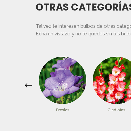
OTRAS CATEGORÍAS
en
en
la
la
página
págin
Tal vez te interesen bulbos de otras cate
de
de
Echa un vistazo y no te quedes sin tus bul
producto
prod