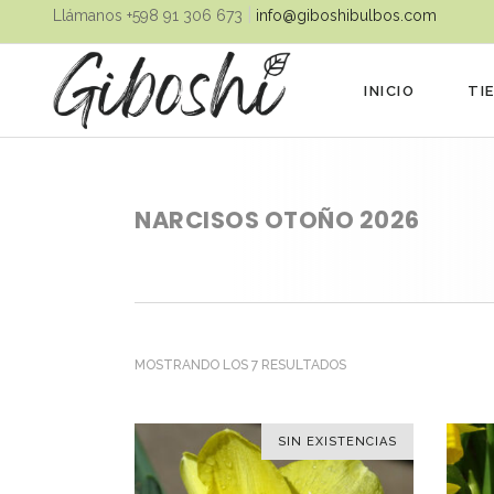
|
Llámanos ‪+598 91 306 673‬
info@giboshibulbos.com
INICIO
TI
NARCISOS OTOÑO 2026
ORDENADO
MOSTRANDO LOS 7 RESULTADOS
POR
SIN EXISTENCIAS
LOS