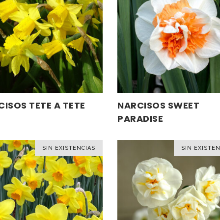
Este
ISOS TETE A TETE
NARCISOS SWEET
SELECCIONAR OPCIONES
SELECCIONAR OPCIONES
ucto
producto
PARADISE
tiene
ples
múltiples
tes.
SIN EXISTENCIAS
variantes.
SIN EXISTEN
Las
nes
opciones
se
en
pueden
elegir