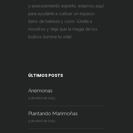
producto
y asesoramiento experto, estamos aquí
para ayudarte a cultivar un espacio
lleno de belleza y color. ¡Únete a
nosotros y deja que la magia de los
bulbos ilumine tu vida!
ÚLTIMOS POSTS
Anémonas
5 de abril de 2023
Plantando Marimoñas
5 de abril de 2023