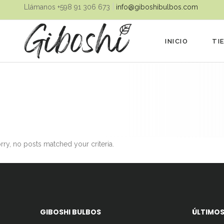
|
Llámanos ‪+598 91 306 673‬
info@giboshibulbos.com
INICIO
TI
rry, no posts matched your criteria.
GIBOSHI BULBOS
ÚLTIMOS