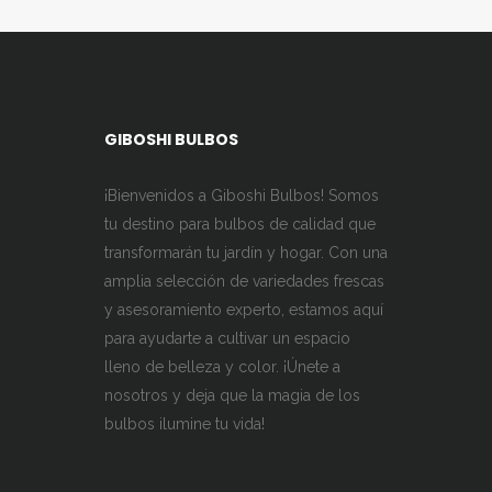
GIBOSHI BULBOS
¡Bienvenidos a Giboshi Bulbos! Somos
tu destino para bulbos de calidad que
transformarán tu jardín y hogar. Con una
amplia selección de variedades frescas
y asesoramiento experto, estamos aquí
para ayudarte a cultivar un espacio
lleno de belleza y color. ¡Únete a
nosotros y deja que la magia de los
bulbos ilumine tu vida!