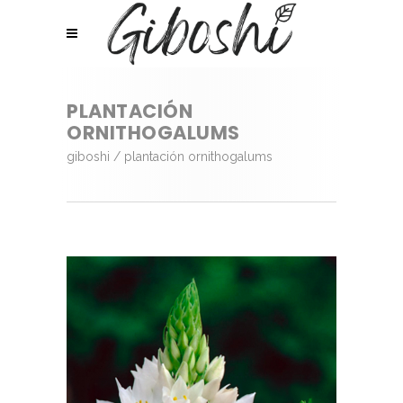
PLANTACIÓN
ORNITHOGALUMS
giboshi
/
plantación ornithogalums