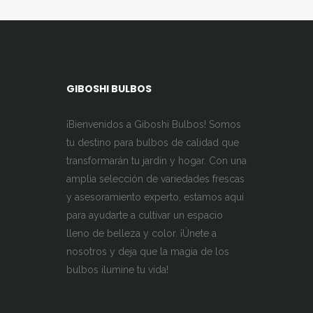
GIBOSHI BULBOS
¡Bienvenidos a Giboshi Bulbos! Somos
tu destino para bulbos de calidad que
transformarán tu jardín y hogar. Con una
amplia selección de variedades frescas
y asesoramiento experto, estamos aquí
para ayudarte a cultivar un espacio
lleno de belleza y color. ¡Únete a
nosotros y deja que la magia de los
bulbos ilumine tu vida!