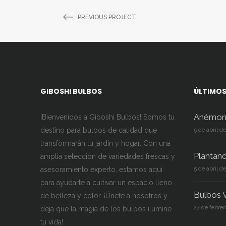
PREVIOUS PROJECT
GIBOSHI BULBOS
ÚLTIMOS
Anémon
¡Bienvenidos a Giboshi Bulbos! Somos tu
destino para bulbos de calidad que
5 de abril d
transformarán tu jardín y hogar. Con una
Plantan
amplia selección de variedades frescas y
asesoramiento experto, estamos aquí
5 de abril d
para ayudarte a cultivar un espacio lleno
Bulbos V
de belleza y color. ¡Únete a nosotros y
27 de febrer
deja que la magia de los bulbos ilumine
tu vida!