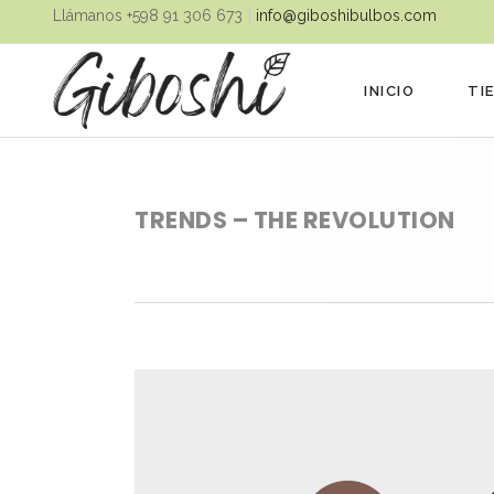
|
Llámanos ‪+598 91 306 673‬
info@giboshibulbos.com
INICIO
TI
TRENDS – THE REVOLUTION