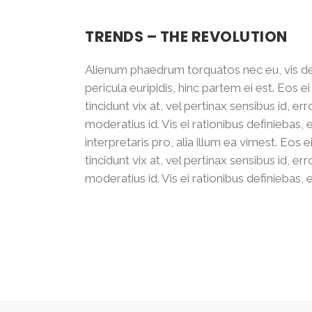
TRENDS – THE REVOLUTION
Alienum phaedrum torquatos nec eu, vis detra
pericula euripidis, hinc partem ei est. Eos ei
tincidunt vix at, vel pertinax sensibus id, er
moderatius id. Vis ei rationibus definiebas, 
interpretaris pro, alia illum ea vimest. Eos e
tincidunt vix at, vel pertinax sensibus id, er
moderatius id. Vis ei rationibus definiebas, e