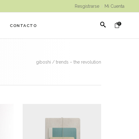
Resgistrarse
Mi Cuenta
|
0
CONTACTO
giboshi
/
trends – the revolution