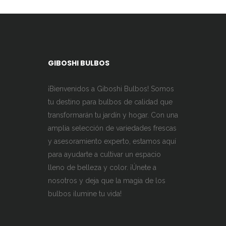
GIBOSHI BULBOS
¡Bienvenidos a Giboshi Bulbos! Somos
tu destino para bulbos de calidad que
transformarán tu jardín y hogar. Con una
amplia selección de variedades frescas
y asesoramiento experto, estamos aquí
para ayudarte a cultivar un espacio
lleno de belleza y color. ¡Únete a
nosotros y deja que la magia de los
bulbos ilumine tu vida!