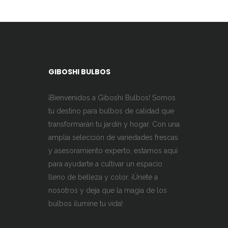
GIBOSHI BULBOS
¡Bienvenidos a Giboshi Bulbos! Somos
tu destino para bulbos de calidad que
transformarán tu jardín y hogar. Con una
amplia selección de variedades frescas
y asesoramiento experto, estamos aquí
para ayudarte a cultivar un espacio
lleno de belleza y color. ¡Únete a
nosotros y deja que la magia de los
bulbos ilumine tu vida!