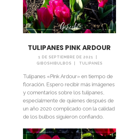
TULIPANES PINK ARDOUR
1 DE SEPTIEMBRE DE 2021
GIBOSHIBULBOS
TULIPANES
Tulipanes «Pink Ardour» en tiempo de
floración. Espero recibir más imágenes
y comentarios sobre los tulipanes,
especialmente de quienes después de
un año 2020 complicado con la calidad
de los bulbos siguieron confiando.