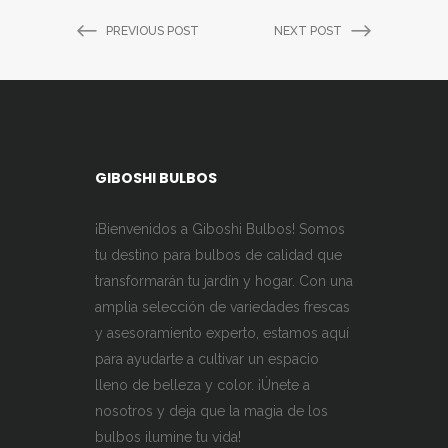
PREVIOUS POST
NEXT POST
GIBOSHI BULBOS
¡Bienvenidos a Giboshi Bulbos! Somos
tu destino para bulbos de calidad que
transformarán tu jardín y hogar. Con una
amplia selección de variedades frescas
y asesoramiento experto, estamos aquí
para ayudarte a cultivar un espacio
lleno de belleza y color. ¡Únete a
nosotros y deja que la magia de los
bulbos ilumine tu vida!