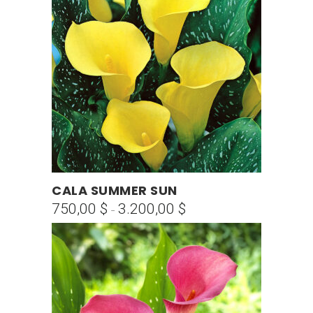
Este
CALA SUMMER SUN
SELECCIONAR OPCIONES
producto
750,00
$
3.200,00
$
Rango
-
tiene
de
múltiples
precios:
variantes.
desde
Las
750,00 $
opciones
hasta
se