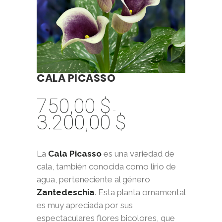
CALA PICASSO
750,00
$
-
3.200,00
$
Rango
de
precios:
La
Cala Picasso
es una variedad de
desde
cala, también conocida como lirio de
750,00 $
agua, perteneciente al género
hasta
Zantedeschia
. Esta planta ornamental
3.200,00 $
es muy apreciada por sus
espectaculares flores bicolores, que