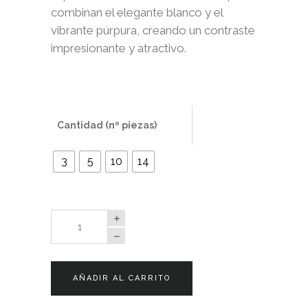
combinan el elegante blanco y el
vibrante púrpura, creando un contraste
impresionante y atractivo.
Cantidad (nº piezas)
3
5
10
14
Cala
Picasso
quantity
AÑADIR AL CARRITO