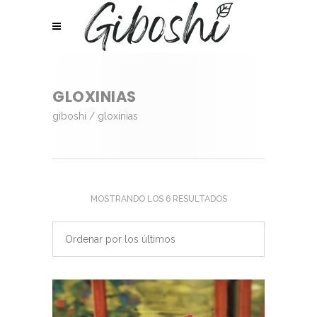
GLOXINIAS
giboshi
/
gloxinias
ORDENADO
MOSTRANDO LOS 6 RESULTADOS
POR
Ordenar por los últimos
LOS
ÚLTIMOS