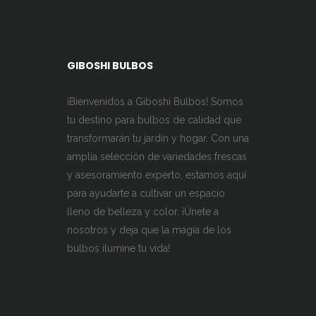
Las
500,00 $
opciones
hasta
se
900,00 $
pueden
GIBOSHI BULBOS
elegir
en
¡Bienvenidos a Giboshi Bulbos! Somos
la
tu destino para bulbos de calidad que
página
transformarán tu jardín y hogar. Con una
de
amplia selección de variedades frescas
producto
y asesoramiento experto, estamos aquí
para ayudarte a cultivar un espacio
lleno de belleza y color. ¡Únete a
nosotros y deja que la magia de los
bulbos ilumine tu vida!