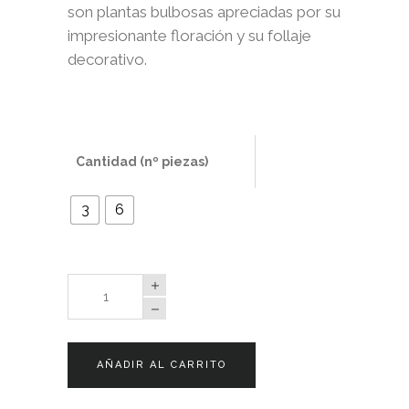
son plantas bulbosas apreciadas por su
impresionante floración y su follaje
decorativo.
Cantidad (nº piezas)
3
6
Gloxinia
Blancha
Du
Meru
AÑADIR AL CARRITO
quantity