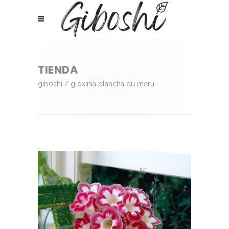
TIENDA
giboshi
/
gloxinia blancha du meru