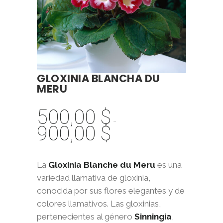
GLOXINIA BLANCHA DU
MERU
500,00
$
-
900,00
$
Rango
de
precios:
La
Gloxinia Blanche du Meru
es una
desde
variedad llamativa de gloxinia,
500,00 $
conocida por sus flores elegantes y de
hasta
colores llamativos. Las gloxinias,
900,00 $
pertenecientes al género
Sinningia
,