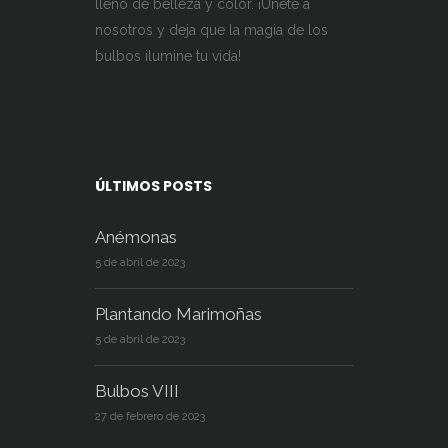
lleno de belleza y color. ¡Únete a
nosotros y deja que la magia de los
bulbos ilumine tu vida!
ÚLTIMOS POSTS
Anémonas
5 de abril de 2023
Plantando Marimoñas
5 de abril de 2023
Bulbos VIII
27 de febrero de 2023