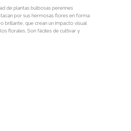
precios:
dad de plantas bulbosas perennes
desde
estacan por sus hermosas flores en forma
500,00 $
brillante, que crean un impacto visual
hasta
los florales. Son fáciles de cultivar y
850,00 $