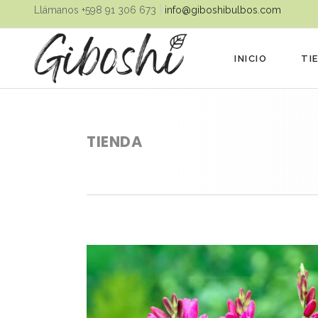
|
Llámanos ‪+598 91 306 673‬
info@giboshibulbos.com
INICIO
TI
TIENDA