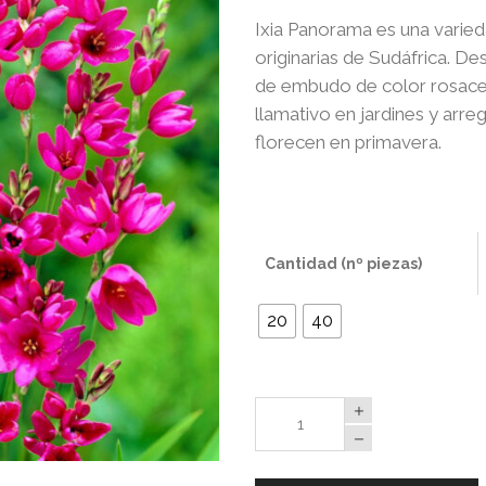
Ixia Panorama es una varie
originarias de Sudáfrica. D
de embudo de color rosaceo 
llamativo en jardines y arreg
florecen en primavera.
Cantidad (nº piezas)
20
40
Ixias
Panorama
quantity