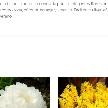
 planta bulbosa perenne conocida por sus elegantes flores 
como rosa, púrpura, naranja y amarillo. Fácil de cultivar, 
 verano.