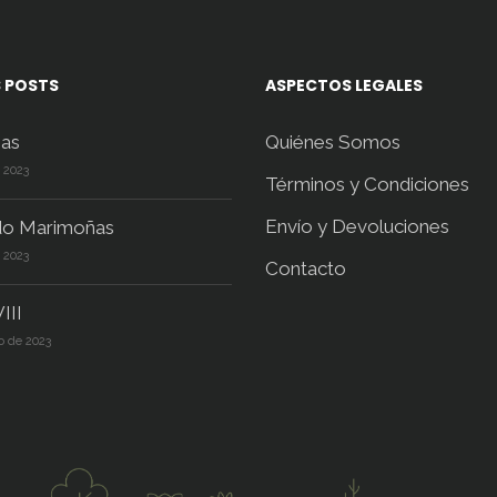
página
de
producto
 POSTS
ASPECTOS LEGALES
as
Quiénes Somos
e 2023
Términos y Condiciones
Envío y Devoluciones
do Marimoñas
e 2023
Contacto
III
o de 2023