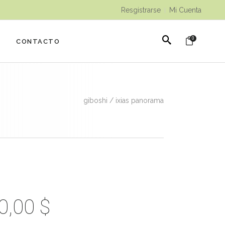
Resgistrarse
Mi Cuenta
|
0
CONTACTO
giboshi
/
ixias panorama
0,00
$
Rango
de