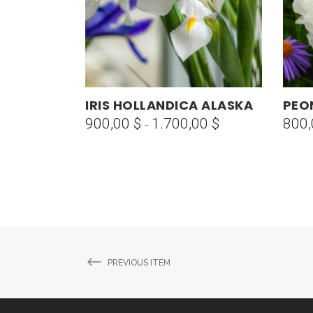
Este
IRIS HOLLANDICA ALASKA
PEO
SELECCIONAR OPCIONES
producto
900,00
$
1.700,00
$
800
Rango
-
tiene
de
múltiples
precios:
variantes.
desde
Las
900,00 $
opciones
hasta
se
1.700,00 $
pueden
elegir
PREVIOUS ITEM
en
la