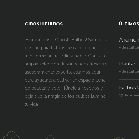
página
de
producto
GIBOSHI BULBOS
ÚLTIMOS
Anémon
¡Bienvenidos a Giboshi Bulbos! Somos tu
destino para bulbos de calidad que
5 de abril d
transformarán tu jardín y hogar. Con una
Plantan
amplia selección de variedades frescas y
asesoramiento experto, estamos aquí
5 de abril d
para ayudarte a cultivar un espacio lleno
Bulbos V
de belleza y color. ¡Únete a nosotros y
27 de febrer
deja que la magia de los bulbos ilumine
tu vida!