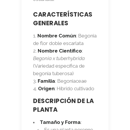
CARACTERÍSTICAS
GENERALES
Nombre Común
: Begonia
de flor doble escarlata
Nombre Científico
:
Begonia x tuberhybrida
(Variedad específica de
begonia tuberosa)
Familia
: Begoniaceae
Origen
: Híbrido cultivado
DESCRIPCIÓN DE LA
PLANTA
Tamaño y Forma
:
Es una planta perenne