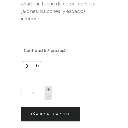
añadir un toque de color intenso a
jardines, balcones, y espacios
interiores
Cantidad (nº piezas)
3
6
Begonia
Doble
Escarlata
quantity
AÑADIR AL CARRITO