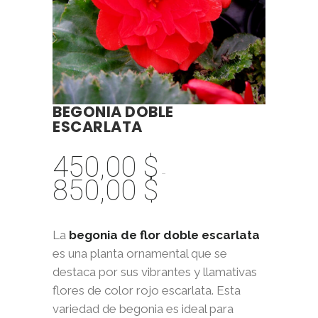
BEGONIA DOBLE
ESCARLATA
450,00
$
-
850,00
$
Rango
de
precios:
La
begonia de flor doble escarlata
desde
es una planta ornamental que se
450,00 $
destaca por sus vibrantes y llamativas
hasta
flores de color rojo escarlata. Esta
850,00 $
variedad de begonia es ideal para