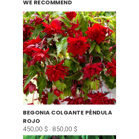
WE RECOMMEND
Este
BEGONIA COLGANTE PÉNDULA
SELECCIONAR OPCIONES
producto
ROJO
tiene
450,00
$
850,00
$
Rango
-
múltiples
de