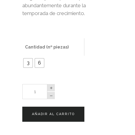
abundantemente durante la
temporada de crecimiento.
Cantidad (nº piezas)
3
6
Begonia
Doble
Rosada
quantity
AÑADIR AL CARRITO