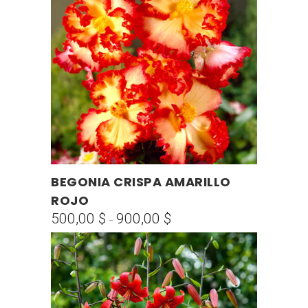
Este
BEGONIA CRISPA AMARILLO
SELECCIONAR OPCIONES
producto
ROJO
tiene
500,00
$
900,00
$
Rango
-
múltiples
de
variantes.
precios:
Las
desde
opciones
500,00 $
se
hasta