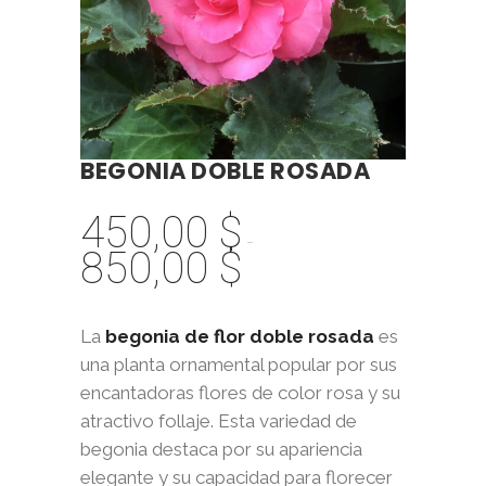
BEGONIA DOBLE ROSADA
450,00
$
-
850,00
$
Rango
de
precios:
La
begonia de flor doble rosada
es
desde
una planta ornamental popular por sus
450,00 $
encantadoras flores de color rosa y su
hasta
atractivo follaje. Esta variedad de
850,00 $
begonia destaca por su apariencia
elegante y su capacidad para florecer