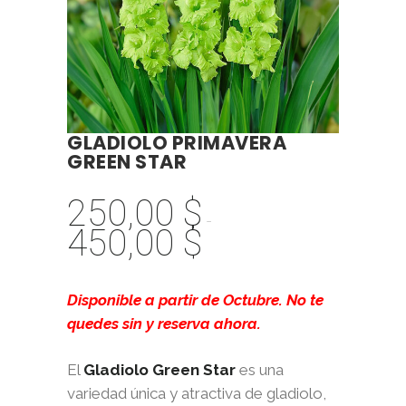
GLADIOLO PRIMAVERA
GREEN STAR
250,00
$
-
450,00
$
Rango
de
precios:
Disponible a partir de Octubre. No te
desde
quedes sin y reserva ahora.
250,00 $
hasta
El
Gladiolo Green Star
es una
450,00 $
variedad única y atractiva de gladiolo,