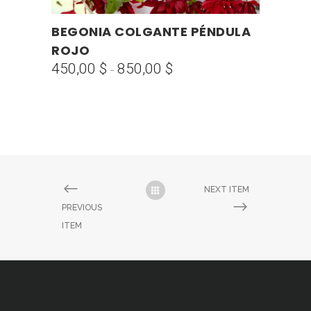
Este
BEGONIA COLGANTE PÉNDULA
SELECCIONAR OPCIONES
producto
ROJO
tiene
450,00
$
850,00
$
Rango
-
múltiples
de
variantes.
precios:
Las
desde
opciones
450,00 $
se
hasta
pueden
850,00 $
elegir
NEXT ITEM
en
PREVIOUS
la
ITEM
página
de
producto