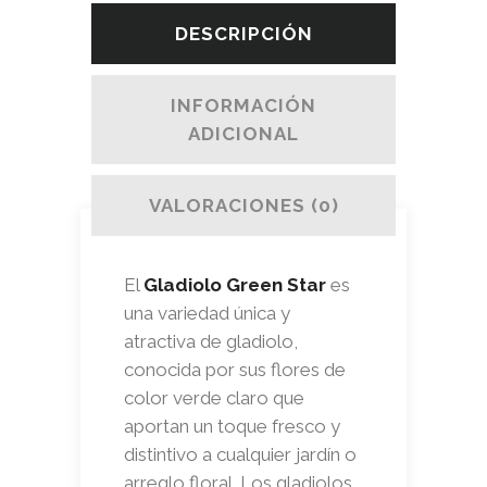
DESCRIPCIÓN
INFORMACIÓN
ADICIONAL
VALORACIONES (0)
El
Gladiolo Green Star
es
una variedad única y
atractiva de gladiolo,
conocida por sus flores de
color verde claro que
aportan un toque fresco y
distintivo a cualquier jardín o
arreglo floral. Los gladiolos,