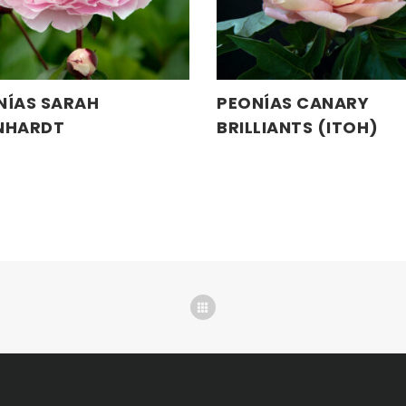
NÍAS SARAH
PEONÍAS CANARY
LEER MÁS
LEER MÁS
NHARDT
BRILLIANTS (ITOH)