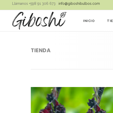
|
Llámanos ‪+598 91 306 673‬
info@giboshibulbos.com
INICIO
TI
TIENDA