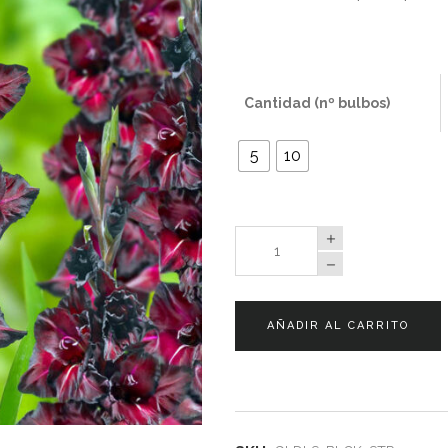
Cantidad (nº bulbos)
5
10
Gladiolos
Black
Star
quantity
AÑADIR AL CARRITO