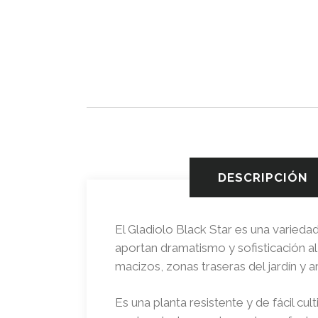
DESCRIPCIÓN
El Gladiolo Black Star es una varieda
aportan dramatismo y sofisticación al 
macizos, zonas traseras del jardín y a
Es una planta resistente y de fácil c