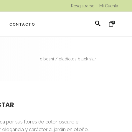
Resgistrarse
Mi Cuenta
|
0
CONTACTO
giboshi
/
gladiolos black star
STAR
aca por sus flores de color oscuro e
 elegancia y carácter al jardín en otoño.