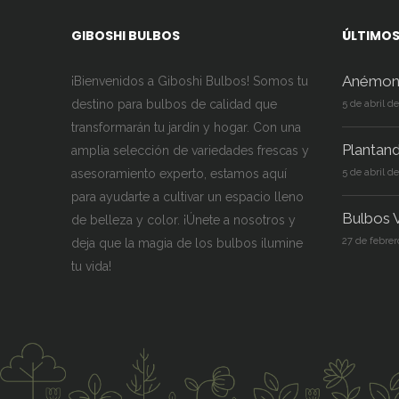
GIBOSHI BULBOS
ÚLTIMOS
Anémon
¡Bienvenidos a Giboshi Bulbos! Somos tu
destino para bulbos de calidad que
5 de abril d
transformarán tu jardín y hogar. Con una
Plantan
amplia selección de variedades frescas y
asesoramiento experto, estamos aquí
5 de abril d
para ayudarte a cultivar un espacio lleno
Bulbos V
de belleza y color. ¡Únete a nosotros y
27 de febrer
deja que la magia de los bulbos ilumine
tu vida!