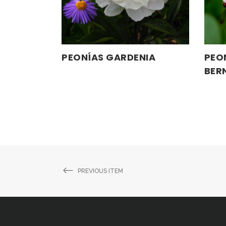
PEONÍAS GARDENIA
PEO
LEER MÁS
BER
PREVIOUS ITEM