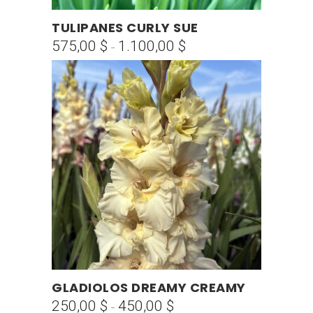
producto
Este
TULIPANES CURLY SUE
SELECCIONAR OPCIONES
producto
575,00
$
1.100,00
$
Rango
-
tiene
de
múltiples
precios:
variantes.
desde
Las
575,00 $
opciones
hasta
se
1.100,00 $
pueden
elegir
en
la
página
de
producto
Este
GLADIOLOS DREAMY CREAMY
SELECCIONAR OPCIONES
producto
250,00
$
450,00
$
Rango
-