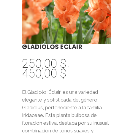
GLADIOLOS ECLAIR
250,00
$
-
450,00
$
Rango
de
precios:
El Gladiolo ‘Éclair’ es una variedad
desde
elegante y sofisticada del género
250,00 $
Gladiolus, perteneciente a la familia
hasta
Iridaceae. Esta planta bulbosa de
450,00 $
floración estival destaca por su inusual
combinación de tonos suaves y