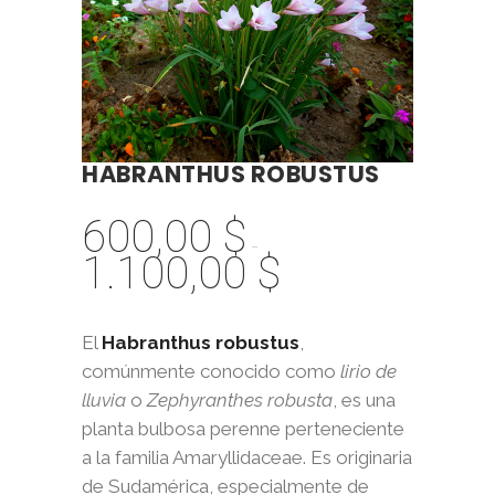
HABRANTHUS ROBUSTUS
600,00
$
-
1.100,00
$
Rango
de
precios:
El
Habranthus robustus
,
desde
comúnmente conocido como
lirio de
600,00 $
lluvia
o
Zephyranthes robusta
, es una
hasta
planta bulbosa perenne perteneciente
1.100,00 $
a la familia Amaryllidaceae. Es originaria
de Sudamérica, especialmente de