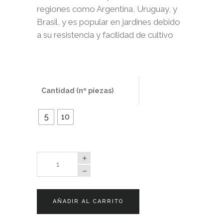
regiones como Argentina, Uruguay, y
Brasil, y es popular en jardines debido
a su resistencia y facilidad de cultivo
Cantidad (nº piezas)
5
10
Habranthus
Robustus
quantity
AÑADIR AL CARRITO