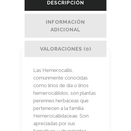
DESCRIPCIÓN
INFORMACIÓN
ADICIONAL
VALORACIONES (0)
Las Hemerocallis,
comúnmente conocidas
como lirios de día o lirios
hemerocállidos, son plantas
perennes herbáceas que
pertenecen a la familia
Hemerocallidaceae. Son
apreciadas por sus
llamativas y abundantes