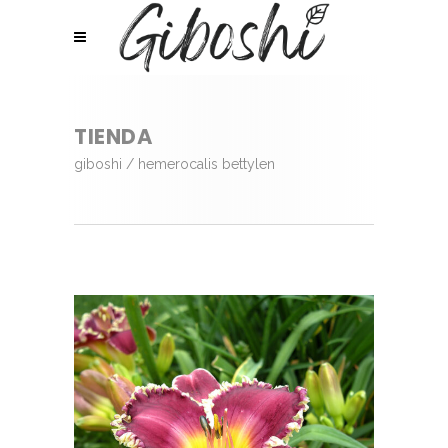
TIENDA
giboshi
/
hemerocalis bettylen