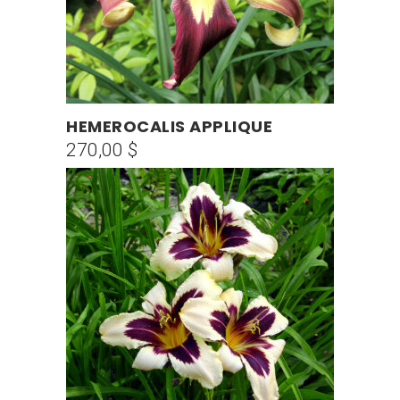
la
página
de
producto
HEMEROCALIS APPLIQUE
AÑADIR AL CARRITO
270,00
$