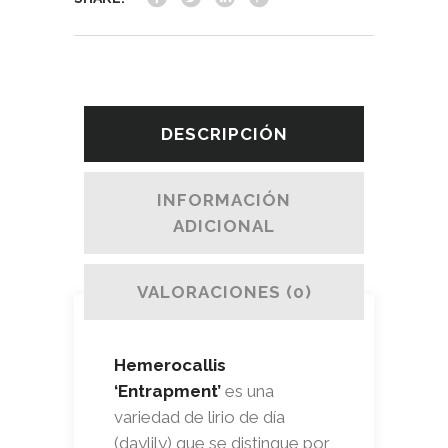
DESCRIPCIÓN
INFORMACIÓN
ADICIONAL
VALORACIONES (0)
Hemerocallis
‘Entrapment’
es una
variedad de lirio de día
(daylily) que se distingue por