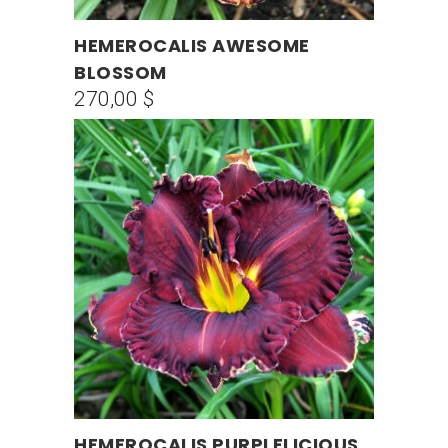
HEMEROCALIS AWESOME
AÑADIR AL CARRITO
BLOSSOM
270,00
$
HEMEROCALIS PURPLELICIOUS
AÑADIR AL CARRITO