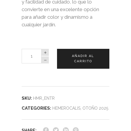
y facilidad de cuidado, lo que lo
convierte en una excelente opción
para añadir color y dinamismo a
cualquier jardín.
Hemerocalis
AÑADIR AL
Entrapment
CARRITO
quantity
SKU:
HMR_ENTR
CATEGORIES:
HEMEROCALIS
,
OTOÑO 2025
SHARE: