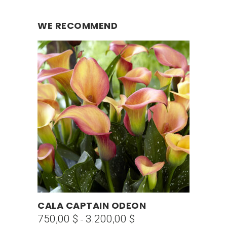
WE RECOMMEND
Este
CALA CAPTAIN ODEON
SELECCIONAR OPCIONES
producto
750,00
$
3.200,00
$
Rango
-
tiene