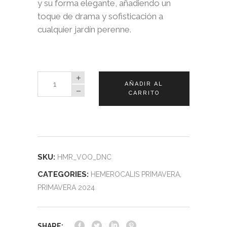
y su forma elegante, añadiendo un
toque de drama y sofisticación a
cualquier jardín perenne.
Hemerocalis
AÑADIR AL
Voodoo
CARRITO
Dancer
quantity
SKU:
HMR_VOO_DNC
CATEGORIES:
HEMEROCALIS PRIMAVERA
,
PRIMAVERA 2024
SHARE: