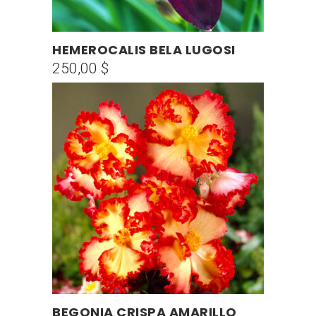
HEMEROCALIS BELA LUGOSI
AÑADIR AL CARRITO
250,00
$
Este
BEGONIA CRISPA AMARILLO
SELECCIONAR OPCIONES