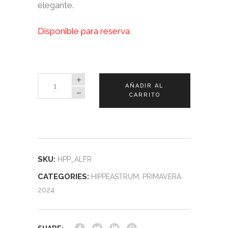
elegante.
Disponible para reserva
Hippeastrum
AÑADIR AL
Alfresco
CARRITO
quantity
SKU:
HPP_ALFR
CATEGORIES:
HIPPEASTRUM
,
PRIMAVERA
2024