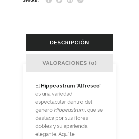
SHARE:
DESCRIPCIÓN
VALORACIONES (0)
El
Hippeastrum ‘Alfresco’
es una variedad
espectacular dentro del
género
Hippeastrum
, que se
destaca por sus flores
dobles y su apariencia
elegante. Aquí te