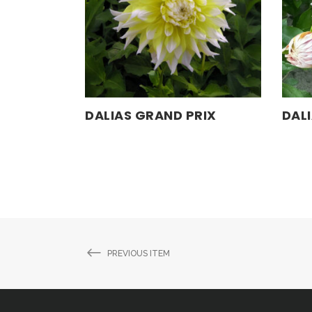
DALIAS GRAND PRIX
DAL
LEER MÁS
PREVIOUS ITEM