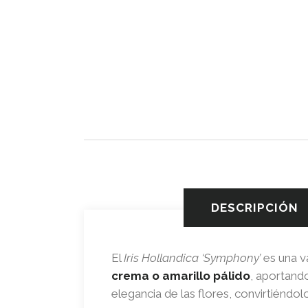
DESCRIPCIÓN
El
Iris Hollandica ‘Symphony’
es una v
crema o amarillo pálido
, aportan
elegancia de las flores, convirtiéndo