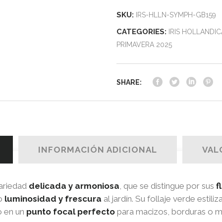
SKU:
IRS-HLLN-SYMPH-GB159
CATEGORIES:
IRIS HOLLANDIC
PRIMAVERA 2025
SHARE:
INFORMACIÓN ADICIONAL
VAL
ariedad
delicada y armoniosa
, que se distingue por sus
f
do
luminosidad y frescura
al jardín. Su follaje verde estili
lo en un
punto focal perfecto
para macizos, borduras o m