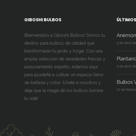
GIBOSHI BULBOS
ÚLTIMOS
Anémon
¡Bienvenidos a Giboshi Bulbos! Somos tu
destino para bulbos de calidad que
5 de abril d
transformarán tu jardín y hogar. Con una
Plantan
amplia selección de variedades frescas y
asesoramiento experto, estamos aquí
5 de abril d
para ayudarte a cultivar un espacio lleno
Bulbos V
de belleza y color. ¡Únete a nosotros y
27 de febrer
deja que la magia de los bulbos ilumine
tu vida!