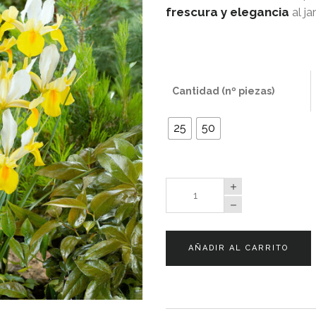
frescura y elegancia
al ja
Cantidad (nº piezas)
25
50
Iris
Hollandica
Symphony
quantity
AÑADIR AL CARRITO