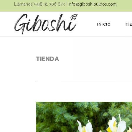
|
Llámanos ‪+598 91 306 673‬
info@giboshibulbos.com
INICIO
TI
TIENDA