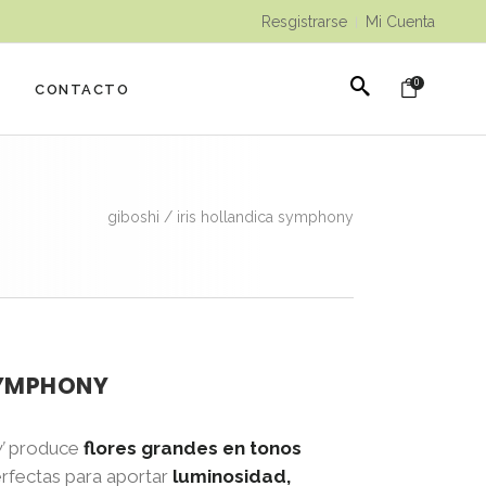
Resgistrarse
Mi Cuenta
|
0
CONTACTO
giboshi
/
iris hollandica symphony
SYMPHONY
’
produce
flores grandes en tonos
erfectas para aportar
luminosidad,