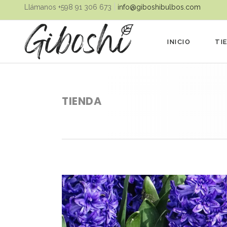
|
Llámanos ‪+598 91 306 673‬
info@giboshibulbos.com
INICIO
TI
TIENDA