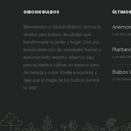
producto
prod
GIBOSHI BULBOS
ÚLTIMOS
Anémon
¡Bienvenidos a Giboshi Bulbos! Somos tu
destino para bulbos de calidad que
5 de abril d
transformarán tu jardín y hogar. Con una
Plantan
amplia selección de variedades frescas y
asesoramiento experto, estamos aquí
5 de abril d
para ayudarte a cultivar un espacio lleno
Bulbos V
de belleza y color. ¡Únete a nosotros y
27 de febrer
deja que la magia de los bulbos ilumine
tu vida!