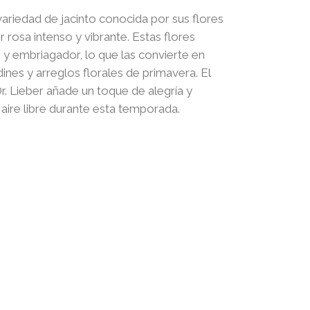
precios:
 variedad de jacinto conocida por sus flores
desde
 rosa intenso y vibrante. Estas flores
450,00 $
y embriagador, lo que las convierte en
hasta
ines y arreglos florales de primavera. El
850,00 $
Dr. Lieber añade un toque de alegría y
 aire libre durante esta temporada.