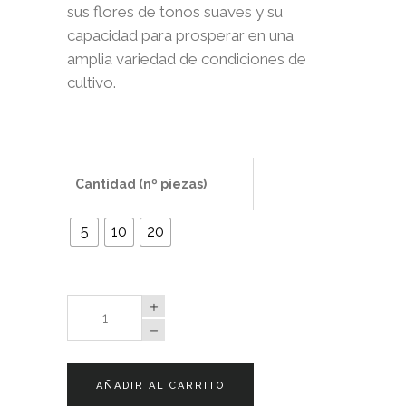
sus flores de tonos suaves y su
capacidad para prosperar en una
amplia variedad de condiciones de
cultivo.
Cantidad (nº piezas)
5
10
20
Lilium
Maceta/Corte
Brindisi
quantity
AÑADIR AL CARRITO