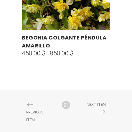
Este
BEGONIA COLGANTE PÉNDULA
SELECCIONAR OPCIONES
producto
AMARILLO
tiene
450,00
$
850,00
$
Rango
-
múltiples
de
variantes.
precios:
Las
desde
opciones
450,00 $
se
hasta
pueden
850,00 $
elegir
NEXT ITEM
en
PREVIOUS
la
ITEM
página