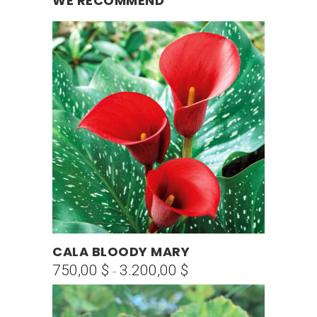
WE RECOMMEND
Este
CALA BLOODY MARY
SELECCIONAR OPCIONES
producto
750,00
$
3.200,00
$
Rango
-
tiene
de
múltiples
precios:
variantes.