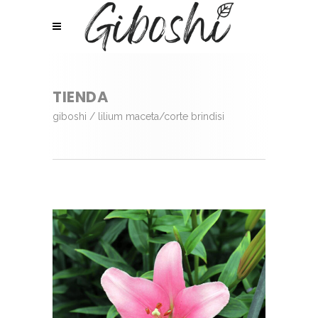
TIENDA
giboshi
/
lilium maceta/corte brindisi