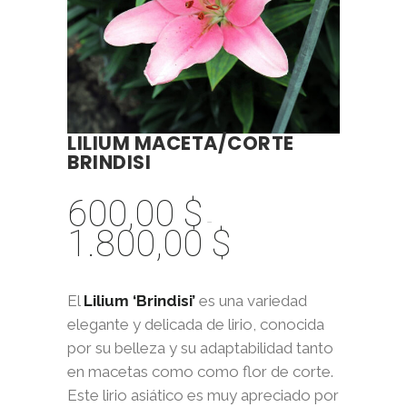
LILIUM MACETA/CORTE
BRINDISI
600,00
$
-
1.800,00
$
Rango
de
precios:
El
Lilium ‘Brindisi’
es una variedad
desde
elegante y delicada de lirio, conocida
600,00 $
por su belleza y su adaptabilidad tanto
hasta
en macetas como como flor de corte.
1.800,00 $
Este lirio asiático es muy apreciado por