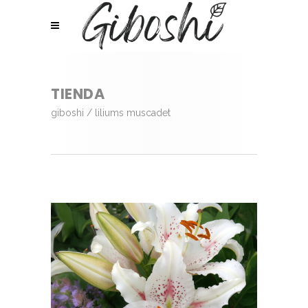
TIENDA
giboshi
/
liliums muscadet