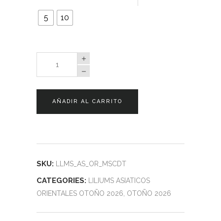
5
10
Liliums
Muscadet
quantity
AÑADIR AL CARRITO
SKU:
LLMS_AS_OR_MSCDT
CATEGORIES:
LILIUMS ASIATICOS
ORIENTALES OTOÑO 2026
,
OTOÑO 2026