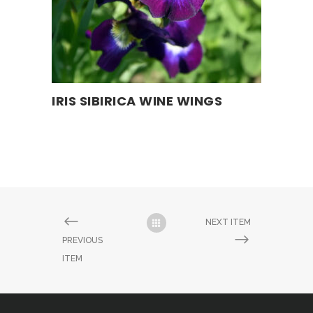
Este
IRIS SIBIRICA WINE WINGS
SELECCIONAR OPCIONES
producto
tiene
múltiples
variantes.
Las
opciones
se
NEXT ITEM
pueden
PREVIOUS
elegir
ITEM
en
la
página