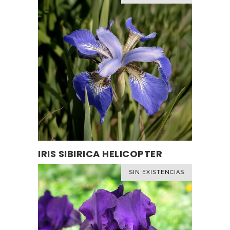
Este
IRIS SIBIRICA HELICOPTER
SELECCIONAR OPCIONES
producto
tiene
SIN EXISTENCIAS
múltiples
variantes.
Las
opciones