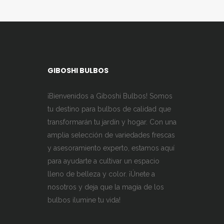
GIBOSHI BULBOS
¡Bienvenidos a Giboshi Bulbos! Somos
tu destino para bulbos de calidad que
transformarán tu jardín y hogar. Con una
amplia selección de variedades frescas
y asesoramiento experto, estamos aquí
para ayudarte a cultivar un espacio
lleno de belleza y color. ¡Únete a
nosotros y deja que la magia de los
bulbos ilumine tu vida!