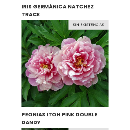
Este
IRIS GERMÁNICA NATCHEZ
SELECCIONAR OPCIONES
producto
TRACE
tiene
múltiples
SIN EXISTENCIAS
variantes.
Las
opciones
se
pueden
elegir
en
la
página
de
producto
PEONIAS ITOH PINK DOUBLE
LEER MÁS
DANDY