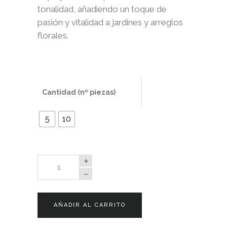
tonalidad, añadiendo un toque de
pasión y vitalidad a jardines y arreglos
florales.
Cantidad (nº piezas)
5
10
Tulipanes
Strong
Love
quantity
AÑADIR AL CARRITO