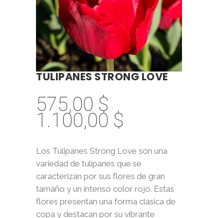
TULIPANES STRONG LOVE
575,00
$
-
1.100,00
$
Rango
de
precios:
Los Tulipanes Strong Love son una
desde
variedad de tulipanes que se
575,00 $
caracterizan por sus flores de gran
hasta
tamaño y un intenso color rojo. Estas
1.100,00 $
flores presentan una forma clásica de
copa y destacan por su vibrante