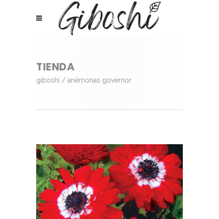
TIENDA
giboshi
/
anémonas governor