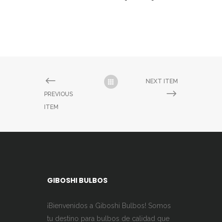
NEXT ITEM
PREVIOUS
ITEM
GIBOSHI BULBOS
¡Bienvenidos a Giboshi Bulbos! Somos
tu destino para bulbos de calidad que