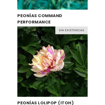
página
de
PEONÍAS COMMAND
LEER MÁS
producto
PERFORMANCE
SIN EXISTENCIAS
PEONÍAS LOLIPOP (ITOH)
LEER MÁS