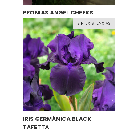
de
PEONÍAS ANGEL CHEEKS
LEER MÁS
producto
SIN EXISTENCIAS
Este
IRIS GERMÁNICA BLACK
SELECCIONAR OPCIONES
producto
TAFETTA
tiene