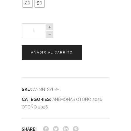
20
50
Anémonas
Sylphide
quantity
AÑADIR AL CARRITO
SKU:
ANMN_SYLPH
CATEGORIES:
ANÉMONAS OTOÑO 2026
,
OTOÑO 2026
SHARE: