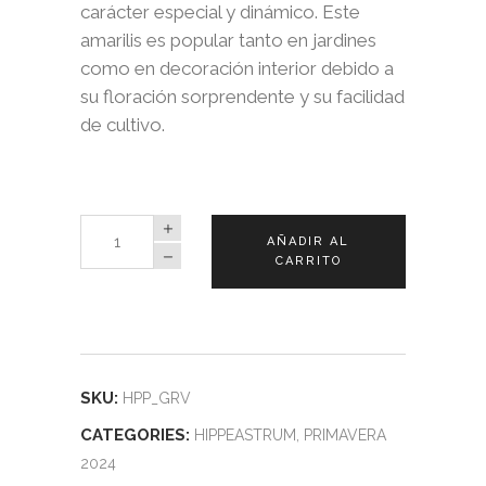
carácter especial y dinámico. Este
amarilis es popular tanto en jardines
como en decoración interior debido a
su floración sorprendente y su facilidad
de cultivo.
Hippeastrum
AÑADIR AL
Gervase
CARRITO
quantity
SKU:
HPP_GRV
CATEGORIES:
HIPPEASTRUM
,
PRIMAVERA
2024