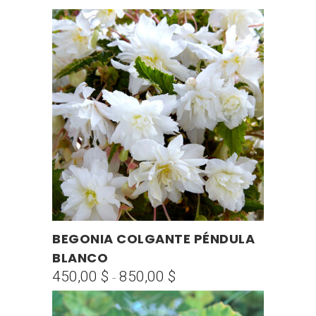
Este
BEGONIA COLGANTE PÉNDULA
SELECCIONAR OPCIONES
producto
BLANCO
tiene
450,00
$
850,00
$
Rango
-
múltiples
de
variantes.
precios: