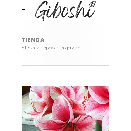
TIENDA
giboshi
/
hippeastrum gervase