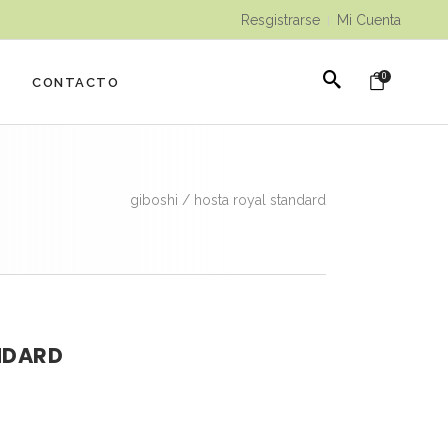
Resgistrarse
Mi Cuenta
|
0
CONTACTO
giboshi
/
hosta royal standard
NDARD