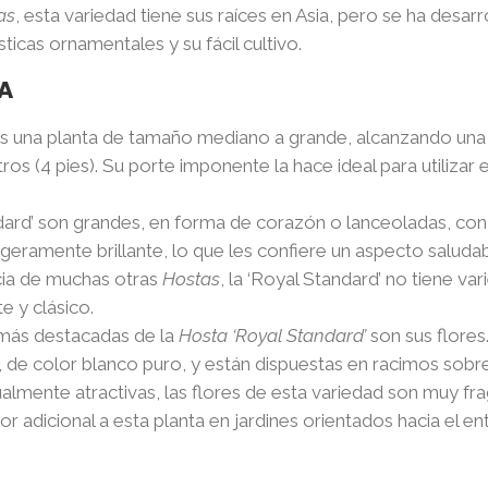
as
, esta variedad tiene sus raíces en Asia, pero se ha desar
icas ornamentales y su fácil cultivo.
A
s una planta de tamaño mediano a grande, alcanzando una a
ros (4 pies). Su porte imponente la hace ideal para utiliza
ndard’ son grandes, en forma de corazón o lanceoladas, con u
igeramente brillante, lo que les confiere un aspecto saludab
cia de muchas otras
Hostas
, la ‘Royal Standard’ no tiene va
e y clásico.
s más destacadas de la
Hosta ‘Royal Standard’
son sus flores
s, de color blanco puro, y están dispuestas en racimos sobr
almente atractivas, las flores de esta variedad son muy fra
 adicional a esta planta en jardines orientados hacia el ent