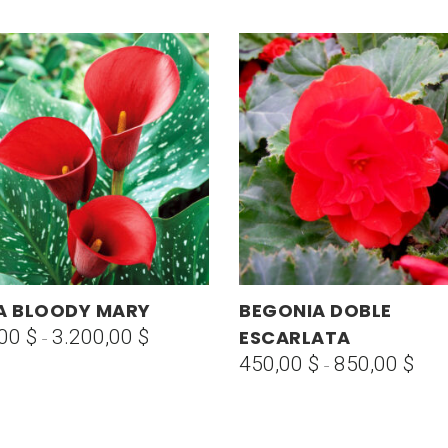
Este
A BLOODY MARY
BEGONIA DOBLE
SELECCIONAR OPCIONES
SELECCIONAR OPCIONES
ucto
producto
,00
$
3.200,00
$
ESCARLATA
Rango
-
tiene
de
450,00
$
850,00
$
Ran
-
ples
múltiples
precios:
de
tes.
variantes.
desde
prec
Las
750,00 $
des