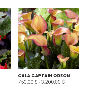
Este
CALA CAPTAIN ODEON
SELECCIONAR OPCIONES
producto
750,00
$
3.200,00
$
Rango
-
tiene
de
go
múltiples
precios:
variantes.
desde
ios:
Las
750,00 $
de