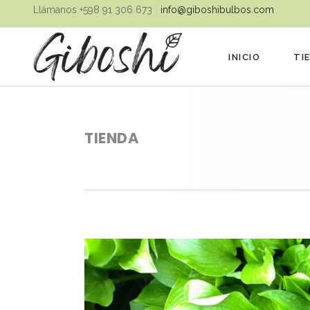
|
Llámanos ‪+598 91 306 673‬
info@giboshibulbos.com
INICIO
TI
TIENDA