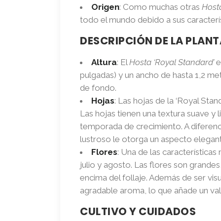
Origen
: Como muchas otras
Host
todo el mundo debido a sus característ
DESCRIPCIÓN DE LA PLANT
Altura
: El
Hosta ‘Royal Standard’
e
pulgadas) y un ancho de hasta 1,2 met
de fondo.
Hojas
: Las hojas de la ‘Royal Sta
Las hojas tienen una textura suave y l
temporada de crecimiento. A diferen
lustroso le otorga un aspecto elegant
Flores
: Una de las característica
julio y agosto. Las flores son grande
encima del follaje. Además de ser visu
agradable aroma, lo que añade un valor
CULTIVO Y CUIDADOS