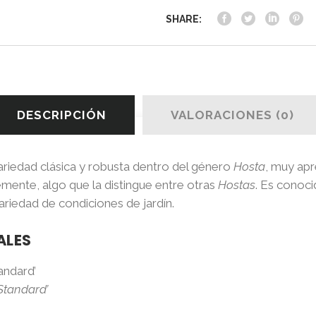
SHARE:
DESCRIPCIÓN
VALORACIONES (0)
ariedad clásica y robusta dentro del género
Hosta
, muy apr
mente, algo que la distingue entre otras
Hostas
. Es conoci
riedad de condiciones de jardín.
ALES
andard’
Standard’