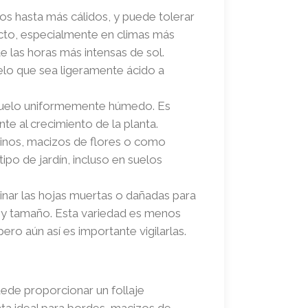
s hasta más cálidos, y puede tolerar
ecto, especialmente en climas más
e las horas más intensas de sol.
suelo que sea ligeramente ácido a
l suelo uniformemente húmedo. Es
e al crecimiento de la planta.
aminos, macizos de flores o como
ipo de jardín, incluso en suelos
nar las hojas muertas o dañadas para
r y tamaño. Esta variedad es menos
 pero aún así es importante vigilarlas.
ede proporcionar un follaje
nta ideal para bordes, macizos de