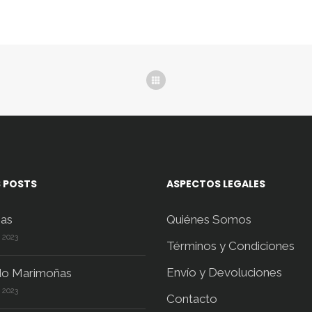
nes
opciones
hasta
450
se
3.200,00 $
hast
en
pueden
850
elegir
en
la
a
página
de
ucto
producto
 POSTS
ASPECTOS LEGALES
as
Quiénes Somos
e 2023
Términos y Condiciones
Envío y Devoluciones
do Marimoñas
e 2023
Contacto