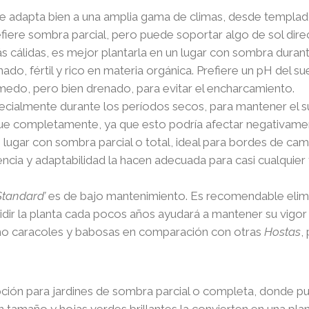
e adapta bien a una amplia gama de climas, desde templado
efiere sombra parcial, pero puede soportar algo de sol dir
 cálidas, es mejor plantarla en un lugar con sombra durant
nado, fértil y rico en materia orgánica. Prefiere un pH del 
edo, pero bien drenado, para evitar el encharcamiento.
specialmente durante los períodos secos, para mantener e
que completamente, ya que esto podría afectar negativament
n lugar con sombra parcial o total, ideal para bordes de c
encia y adaptabilidad la hacen adecuada para casi cualquier t
Standard’
es de bajo mantenimiento. Es recomendable elimi
idir la planta cada pocos años ayudará a mantener su vigo
mo caracoles y babosas en comparación con otras
Hostas
,
pción para jardines de sombra parcial o completa, donde pu
n tamaño y hojas verdes brillantes la convierten en una pla