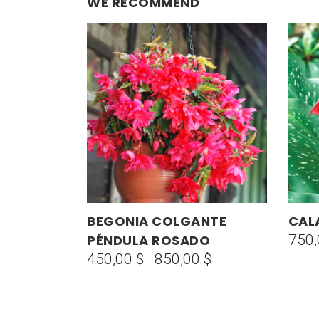
WE RECOMMEND
Este
Este
BEGONIA COLGANTE
CAL
SELECCIONAR OPCIONES
producto
prod
PÉNDULA ROSADO
750
tiene
tiene
450,00
$
850,00
$
Rango
-
múltiples
múlti
de
variantes.
varian
precios:
Las
Las
desde