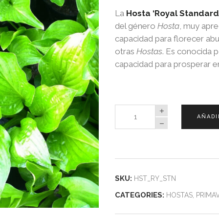
La
Hosta ‘Royal Standard
del género
Hosta
, muy apre
capacidad para florecer abu
otras
Hostas
. Es conocida p
capacidad para prosperar en
Hosta
AÑADI
Royal
Standard
quantity
SKU:
HST_RY_STN
CATEGORIES:
HOSTAS
,
PRIMA