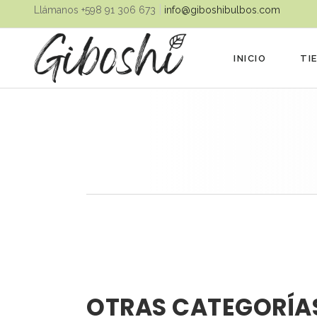
|
Llámanos ‪+598 91 306 673‬
info@giboshibulbos.com
INICIO
TI
OTRAS CATEGORÍA