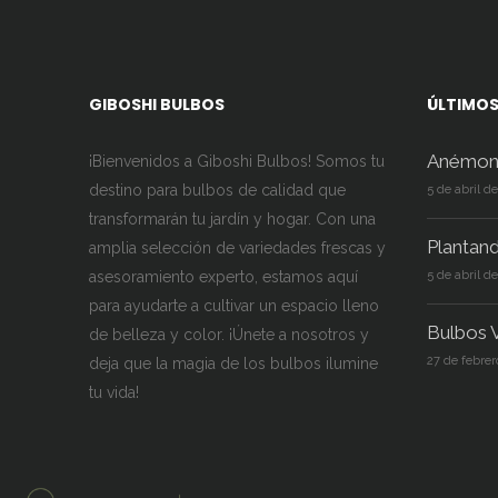
GIBOSHI BULBOS
ÚLTIMOS
Anémon
¡Bienvenidos a Giboshi Bulbos! Somos tu
destino para bulbos de calidad que
5 de abril d
transformarán tu jardín y hogar. Con una
Plantan
amplia selección de variedades frescas y
asesoramiento experto, estamos aquí
5 de abril d
para ayudarte a cultivar un espacio lleno
Bulbos V
de belleza y color. ¡Únete a nosotros y
27 de febrer
deja que la magia de los bulbos ilumine
tu vida!