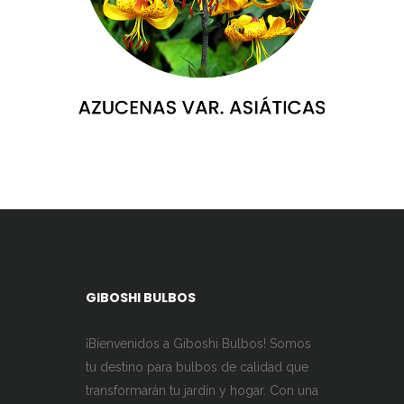
GIBOSHI BULBOS
¡Bienvenidos a Giboshi Bulbos! Somos
tu destino para bulbos de calidad que
transformarán tu jardín y hogar. Con una