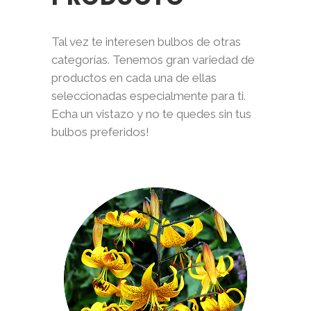
la
página
de
Tal vez te interesen bulbos de otras
producto
categorías. Tenemos gran variedad de
productos en cada una de ellas
seleccionadas especialmente para ti.
Echa un vistazo y no te quedes sin tus
bulbos preferidos!