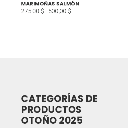
MARIMOÑAS SALMÓN
SELECCIONAR OPCIONES
producto
275,00
$
500,00
$
Rango
-
tiene
de
múltiples
precios:
variantes.
desde
Las
275,00 $
opciones
hasta
se
500,00 $
pueden
elegir
en
la
página
CATEGORÍAS DE
de
producto
PRODUCTOS
OTOÑO 2025