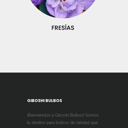
GIBOSHI BULBOS
¡Bienvenidos a Giboshi Bulbos! Somos
tu destino para bulbos de calidad que