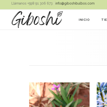
|
Llámanos ‪+598 91 306 673‬
info@giboshibulbos.com
INICIO
TI