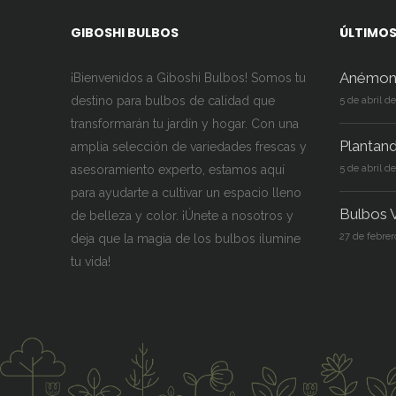
GIBOSHI BULBOS
ÚLTIMOS
Anémon
¡Bienvenidos a Giboshi Bulbos! Somos tu
destino para bulbos de calidad que
5 de abril d
transformarán tu jardín y hogar. Con una
Plantan
amplia selección de variedades frescas y
asesoramiento experto, estamos aquí
5 de abril d
para ayudarte a cultivar un espacio lleno
Bulbos V
de belleza y color. ¡Únete a nosotros y
27 de febrer
deja que la magia de los bulbos ilumine
tu vida!