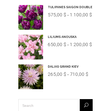
TULIPANES SAIGON DOUBLE
575,00
$
1.100,00
$
Rango
-
de
precios:
desde
LILIUMS ANOUSKA
575,00 $
650,00
$
1.200,00
$
Rango
-
hasta
de
1.100,00 
precios:
desde
DALIAS GRAND KIEV
650,00 $
265,00
$
710,00
$
Rango
-
hasta
de
1.200,00 
precios:
desde
265,00 $
Search
hasta
for: