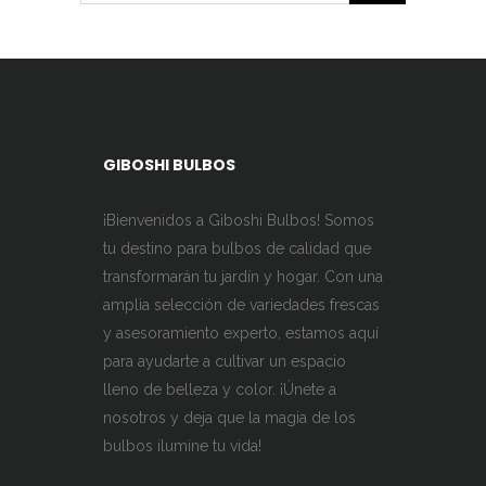
710,00 $
GIBOSHI BULBOS
¡Bienvenidos a Giboshi Bulbos! Somos
tu destino para bulbos de calidad que
transformarán tu jardín y hogar. Con una
amplia selección de variedades frescas
y asesoramiento experto, estamos aquí
para ayudarte a cultivar un espacio
lleno de belleza y color. ¡Únete a
nosotros y deja que la magia de los
bulbos ilumine tu vida!